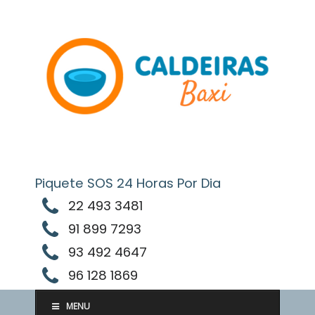
Skip
to
content
Piquete SOS 24 Horas Por Dia
22 493 3481
91 899 7293
93 492 4647
96 128 1869
MENU